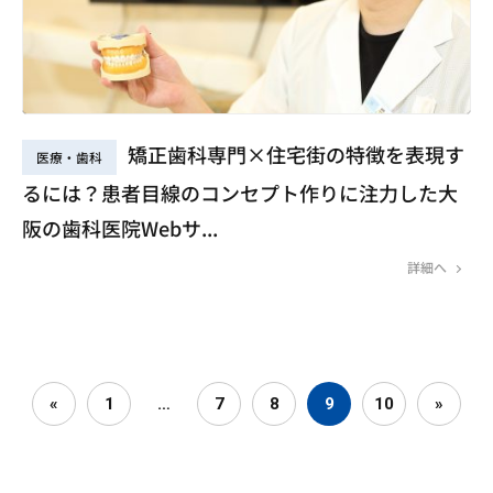
矯正歯科専門×住宅街の特徴を表現す
医療・歯科
るには？患者目線のコンセプト作りに注力した大
阪の歯科医院Webサ...
詳細へ
«
1
…
7
8
9
10
»