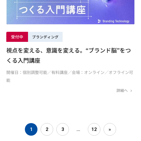
受付中
ブランディング
視点を変える、意識を変える。“ブランド脳”をつ
くる入門講座
開催日：個別調整可能／有料講座／会場：オンライン／オフライン可
能
詳細へ
1
2
3
…
12
»