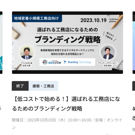
終了
建築・工務店
客
【低コストで始める！】選ばれる工務店にな
手
るためのブランディング戦略
開催日：2023年10月19日（木）15:00～16:00／会場：オンライ
ン