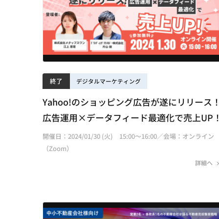
終了
デジタルマーケティング
Yahoo!のショッピング広告が遂にリリース
広告運用×データフィード最適化で売上UP
開催日：2024/01/30 (火) 15:00～16:00／会場：オンライン
（Zoom）
詳細へ