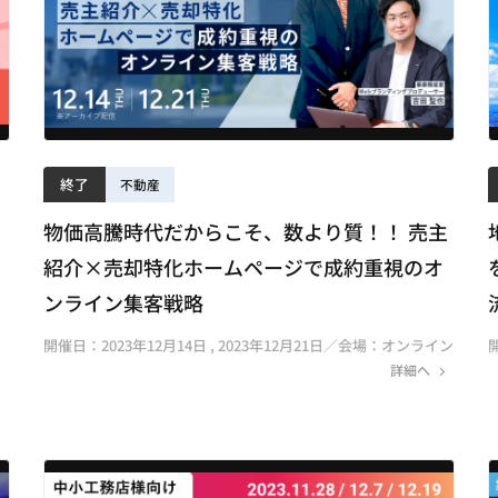
終了
不動産
！
物価高騰時代だからこそ、数より質！！ 売主
！
紹介×売却特化ホームページで成約重視のオ
ンライン集客戦略
開催日：2023年12月14日 , 2023年12月21日／会場：オンライン
詳細へ