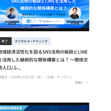
終了
デジタルマーケティング
地域経済活性化を図るSNS活用の秘訣とLINE
を活用した継続的な関係構築とは？ ～関係交
流人口/ふ...
開催日：2023年11月15日（水）／会場：オンライン
詳細へ