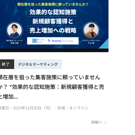
終了
デジタルマーケティング
顕在層を狙った集客施策に頼っていません
か？ “効果的な認知施策：新規顧客獲得と売
上増加...
開催日：2023年11月20日（月）／会場：オンライン
詳細へ