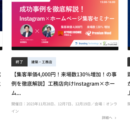
終了
建築・工務店
成
【集客単価4,000円！来場数130％増加！の事
主
例を徹底解説】工務店向けInstagram×ホー
ム...
開催日：2023年11月28日、12月7日、12月19日／会場：オンラ
イン
詳細へ