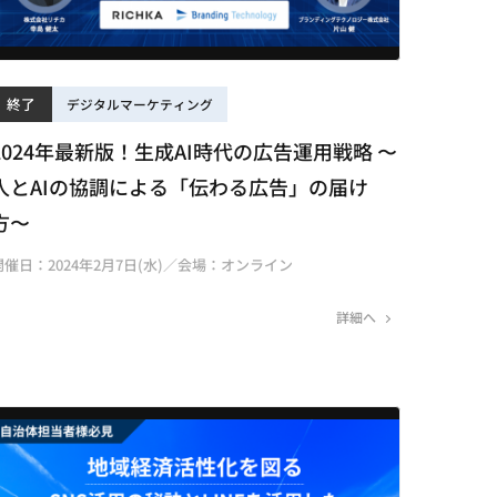
終了
デジタルマーケティング
2024年最新版！生成AI時代の広告運用戦略 〜
人とAIの協調による「伝わる広告」の届け
方〜
開催日：2024年2月7日(水)／会場：オンライン
詳細へ