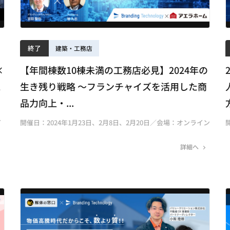
終了
建築・工務店
×
【年間棟数10棟未満の工務店必見】2024年の
と
生き残り戦略 ～フランチャイズを活用した商
品力向上・...
イ
開催日：2024年1月23日、2月8日、2月20日／会場：オンライン
詳細へ