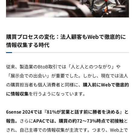
購買プロセスの変化：法人顧客もWebで徹底的に
情報収集する時代
従来、製造業のBtoB取引では「人と人とのつながり」や
「展示会での出会い」が重要でした。しかし、現在では法人
の購買担当者も個人消費者と同様に、
購入前に
Web
で徹底的
に情報収集
を行うようになっています。
6sense 2024では『81%が営業と話す前に勝者を決める』と
報告。
さらに
APACでは、購買の約72〜73%時点で初接触
と
され、自己主導での情報収集が主流です。つまり、Web上で