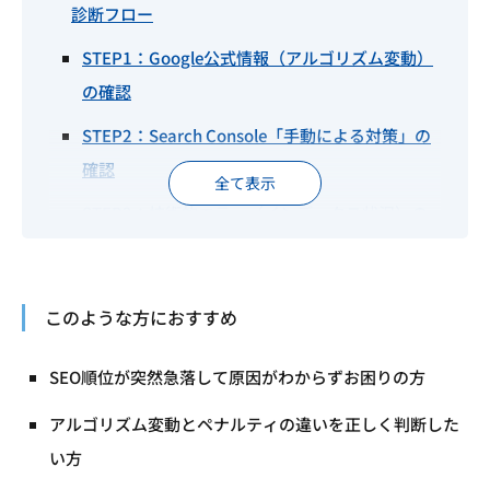
診断フロー
STEP1：Google公式情報（アルゴリズム変動）
の確認
STEP2：Search Console「手動による対策」の
確認
STEP3：技術的エラー（インデックス状況）の
確認
STEP4：影響範囲の特定（全体 vs 特定ページ）
このような方におすすめ
【原因別】SEO順位急落からのリカバリー手順
SEO順位が突然急落して原因がわからずお困りの方
原因①：Googleアルゴリズムの変動
原因②：手動による対策（ペナルティ）
アルゴリズム変動とペナルティの違いを正しく判断した
い方
原因③：サイトの技術的な問題（テクニカル