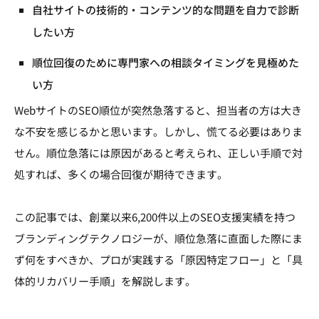
SEO）
自社サイトの技術的・コンテンツ的な問題を自力で診断
したい方
原因④：コンテンツの品質・関連性の低下
順位回復のために専門家への相談タイミングを見極めた
自力での回復が難しい…専門家への相談を検討す
い方
べき「3つの損切りライン」
WebサイトのSEO順位が突然急落すると、担当者の方は大き
タイミング①：アップデート完了後も原因の特
な不安を感じるかと思います。しかし、慌てる必要はありま
定ができない場合
せん。順位急落には原因があると考えられ、正しい手順で対
タイミング②：複数の要因が複雑に絡み合って
処すれば、多くの場合回復が期待できます。
いる場合
タイミング③：ビジネスへの影響が大きく、迅
この記事では、創業以来6,200件以上のSEO支援実績を持つ
速な回復が求められる場合
ブランディングテクノロジーが、順位急落に直面した際にま
ず何をすべきか、プロが実践する「原因特定フロー」と「具
今後の順位急落を防ぐための再発防止策
体的リカバリー手順」を解説します。
まとめ