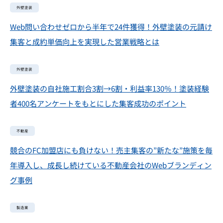
外壁塗装
Web問い合わせゼロから半年で24件獲得！外壁塗装の元請け
集客と成約単価向上を実現した営業戦略とは
外壁塗装
外壁塗装の自社施工割合3割→6割・利益率130％！塗装経験
者400名アンケートをもとにした集客成功のポイント
不動産
競合のFC加盟店にも負けない！売主集客の”新たな”施策を毎
年導入し、成長し続けている不動産会社のWebブランディン
グ事例
製造業