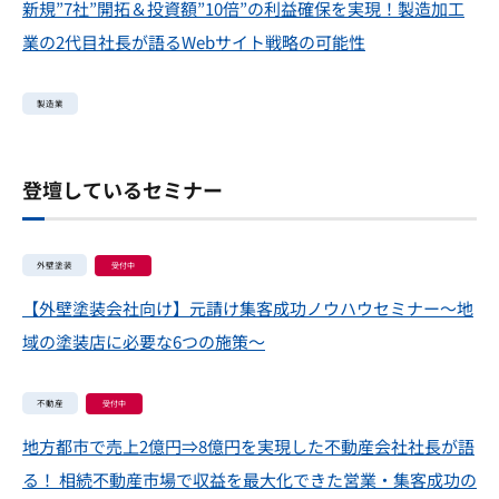
新規”7社”開拓＆投資額”10倍”の利益確保を実現！製造加工
業の2代目社長が語るWebサイト戦略の可能性
製造業
登壇しているセミナー
外壁塗装
受付中
【外壁塗装会社向け】元請け集客成功ノウハウセミナー～地
域の塗装店に必要な6つの施策～
不動産
受付中
地方都市で売上2億円⇒8億円を実現した不動産会社社長が語
る！ 相続不動産市場で収益を最大化できた営業・集客成功の