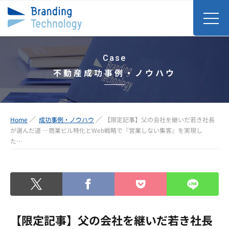
Case
不動産成功事例・ノウハウ
Home
成功事例・ノウハウ
【限定記事】父の会社を継いだ若き社長
が選んだ道 ―商業ビル特化とWeb戦略で『営業しない集客』を実現し
た…
【限定記事】父の会社を継いだ若き社長