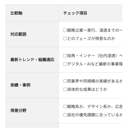
比較軸
チェック項目
□戦略立案～実行、浸透までの一貫
対応範囲
□どのフェーズが得意なのか
□採用・インナー（社内浸透）への
最新トレンド・組織適応
□デジタル・AIなど最新の事業環
□同業界や同規模の実績があるか
実績・事例
□具体的な成果はどうか
□戦略系か、デザイン系か、広告P
得意分野
□自社の優先課題に合っているか