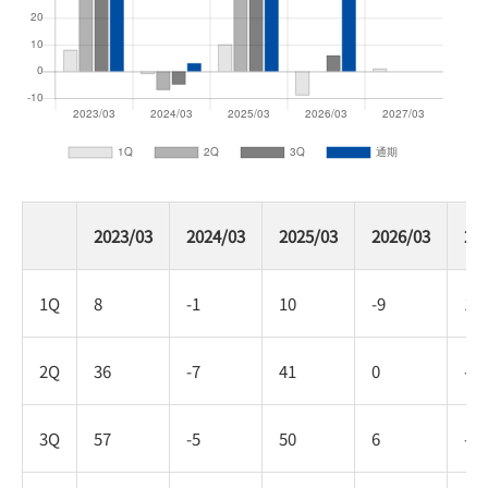
2023/03
2024/03
2025/03
2026/03
20
1Q
8
-1
10
-9
1
2Q
36
-7
41
0
-
3Q
57
-5
50
6
-