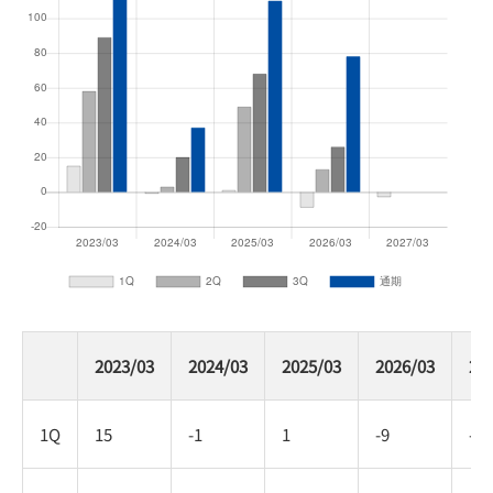
2023/03
2024/03
2025/03
2026/03
20
1Q
15
-1
1
-9
-3