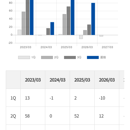
2023/03
2024/03
2025/03
2026/03
20
1Q
13
-1
2
-10
-4
2Q
58
0
52
12
-