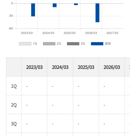
2023/03
2024/03
2025/03
2026/03
20
1Q
-
-
-
-
-
2Q
-
-
-
-
-
3Q
-
-
-
-
-