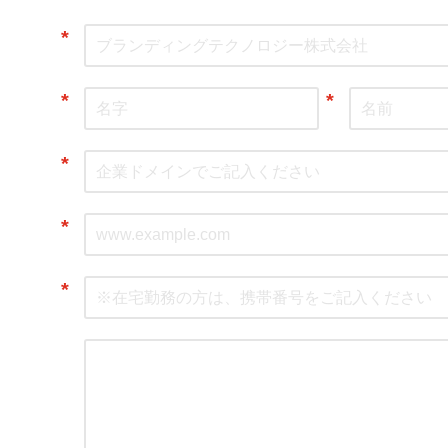
*
*
*
*
*
*