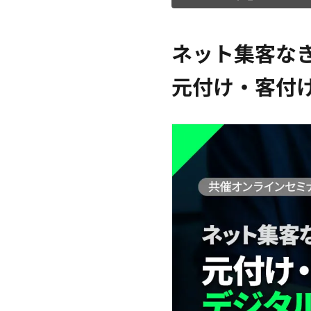
ネット集客な
元付け・客付